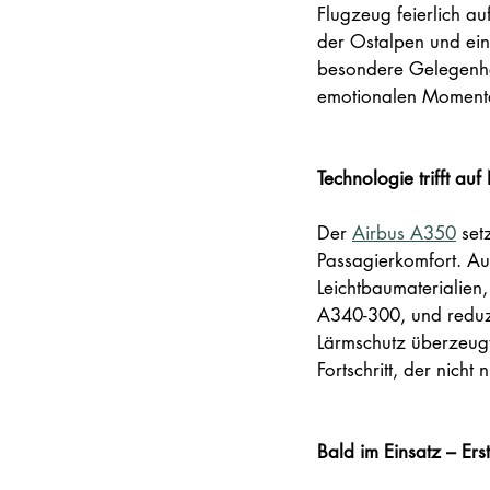
Flugzeug feierlich a
der Ostalpen und ein
besondere Gelegenheit
emotionalen Momenten
Technologie trifft au
Der 
Airbus A350
 set
Passagierkomfort. Aus
Leichtbaumaterialien,
A340-300, und reduzi
Lärmschutz überzeugt
Fortschritt, der nich
Bald im Einsatz – Ers