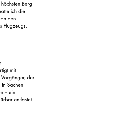
 höchsten Berg 
tte ich die 
von den 
s Flugzeugs.
m 
igt mit 
n Vorgänger, der 
 in Sachen 
n – ein 
ürbar entlastet.