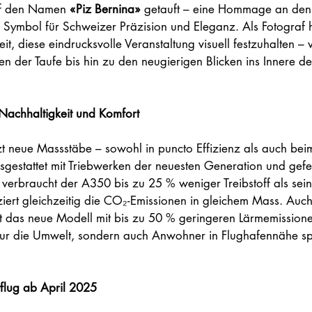
uf den Namen 
«Piz Bernina»
 getauft – eine Hommage an den
 Symbol für Schweizer Präzision und Eleganz. Als Fotograf ha
, diese eindrucksvolle Veranstaltung visuell festzuhalten – 
 der Taufe bis hin zu den neugierigen Blicken ins Innere de
f Nachhaltigkeit und Komfort
zt neue Massstäbe – sowohl in puncto Effizienz als auch bei
gestattet mit Triebwerken der neuesten Generation und gefert
 verbraucht der A350 bis zu 25 % weniger Treibstoff als sei
ert gleichzeitig die CO₂-Emissionen in gleichem Mass. Auch
 das neue Modell mit bis zu 50 % geringeren Lärmemissione
t nur die Umwelt, sondern auch Anwohner in Flughafennähe sp
tflug ab April 2025