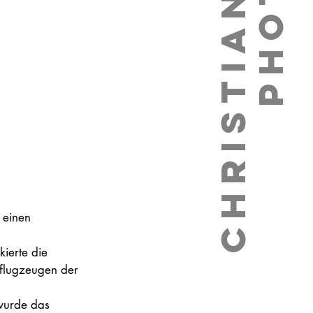
 einen 
ierte die 
nflugzeugen der 
wurde das 